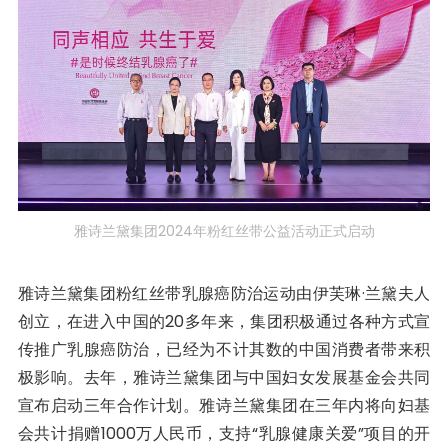
雅诗兰黛集团2024年粉红丝带公益活动正式启动
雅诗兰黛集团粉红丝带乳腺癌防治运动由伊芙琳·兰黛夫人
创立，在进入中国的20多年来，集团积极通过各种方式宣
传推广乳腺癌防治，已经为不计其数的中国消费者带来积
极影响。去年，雅诗兰黛集团与中国妇女发展基金会共同
宣布启动三年合作计划。雅诗兰黛集团在三年内将向妇基
会共计捐赠1000万人民币，支持“乳腺健康关爱”项目的开