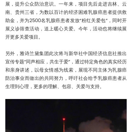
展，提升公众防治意识。一年来，项目先后走进吉林、云
南、贵州三省，为数以百计的经济困难乳腺癌患者提供救
助金，并为2500名乳腺癌患者发放“粉红关爱包”，同时开
展义诊筛查活动，送上暖心关爱。今年，活动也将继续展
开更多关爱项目。
另外，雅诗兰黛集团此次将与新华社中国经济信息社推出
宣传专题“同声相应，共生于爱”，通过特定角色的真实经历
和亲身讲述，以母女情感为线索，展现不同主体为乳腺癌
防治事业而做出的共同努力，呼吁社会给予乳腺癌患者从
生理到心理，更多的理解、包容、关爱与支持。