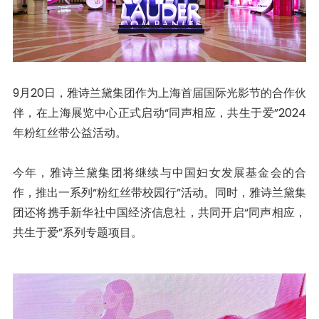
9月20日，雅诗兰黛集团作为上海首届国际光影节的合作伙
伴，在上海展览中心正式启动“同声相应，共生于爱”2024
年粉红丝带公益活动。
今年，雅诗兰黛集团将继续与中国妇女发展基金会的合
作，推出一系列“粉红丝带校园行”活动。同时，雅诗兰黛集
团还将携手新华社中国经济信息社，共同开启“同声相应，
共生于爱”系列专题项目。