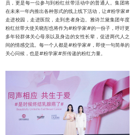
员，更是每一位参与到粉红丝带活动中的普通人。集团将
在未来一年内推出各种形式的线上线下活动，让#粉学家#
走进校园，走进医院，走到患者身边。雅诗兰黛集团年度
粉红丝带大使关晓彤也将作为#粉学家#的一份子，呼吁更
多年轻群体关心母亲以及身边的女性长辈，促进两代人之
间的情感交流。每一个人都是#粉学家#，即使一句简单的
关心问候，也是#粉学家#所传递的粉红力量。