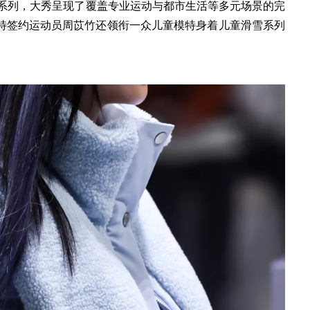
m的联名系列，大秀呈现了覆盖专业运动与都市生活等多元场景的完
特签约运动员周苡竹还领衔一众儿童模特身着儿童滑雪系列