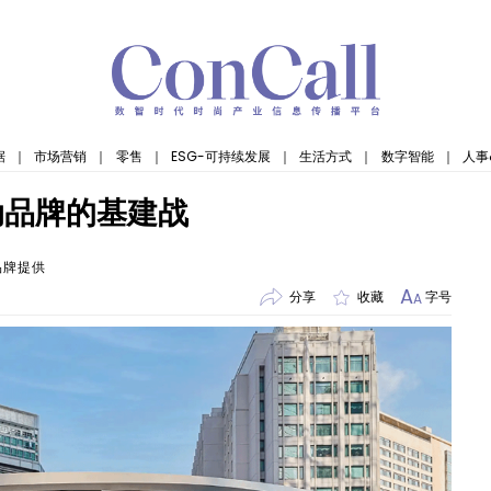
据
｜
市场营销
｜
零售
｜
ESG-可持续发展
｜
生活方式
｜
数字智能
｜
人事
动品牌的基建战
品牌提供
A
分享
收藏
字号
A