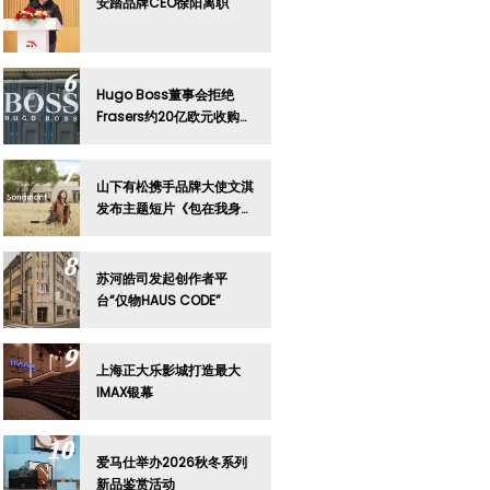
安踏品牌CEO徐阳离职
Hugo Boss董事会拒绝
Frasers约20亿欧元收购要
约
山下有松携手品牌大使文淇
发布主题短片《包在我身
上》
苏河皓司发起创作者平
台“仅物HAUS CODE”
上海正大乐影城打造最大
IMAX银幕
爱马仕举办2026秋冬系列
新品鉴赏活动