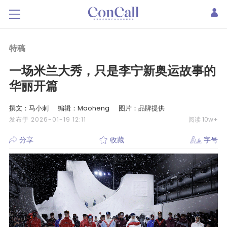
特稿
一场米兰大秀，只是李宁新奥运故事的
华丽开篇
撰文：马小刺
编辑：Maoheng
图片：品牌提供
发布于 2026-01-19 12:11
阅读 10w+
分享
收藏
字号