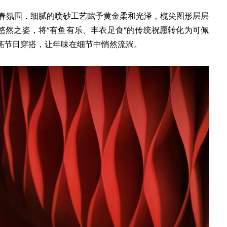
新春氛围，细腻的喷砂工艺赋予黄金柔和光泽，榄尖图形层层
悠然之姿，将“有鱼有乐、丰衣足食”的传统祝愿转化为可佩
亮节日穿搭，让年味在细节中悄然流淌。