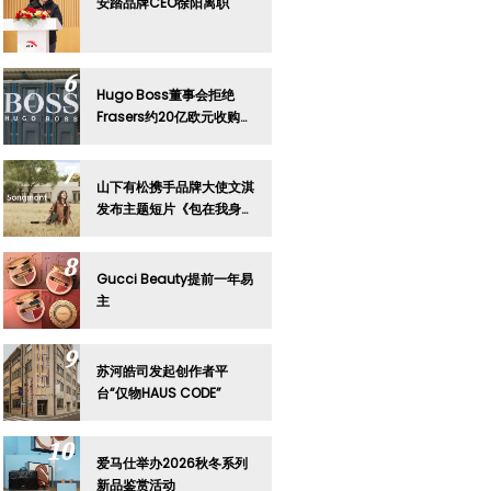
安踏品牌CEO徐阳离职
Hugo Boss董事会拒绝
Frasers约20亿欧元收购要
约
山下有松携手品牌大使文淇
发布主题短片《包在我身
上》
Gucci Beauty提前一年易
主
苏河皓司发起创作者平
台“仅物HAUS CODE”
爱马仕举办2026秋冬系列
新品鉴赏活动