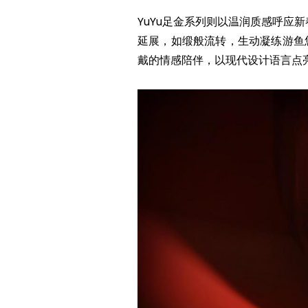
YuYu足金系列则以温润质感呼应
延展，如缎般流转，生动凝练游鱼
戴的情感陪伴，以现代设计语言点