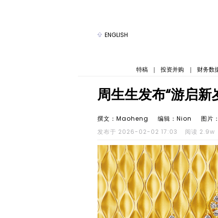
ENGLISH
特稿
｜
投资并购
｜
财务数
周生生发布“游启新
撰文：Maoheng
编辑：Nion
图片
发布于 2026-02-02 17:03
阅读 2.9w