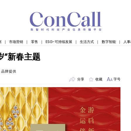
据
｜
市场营销
｜
零售
｜
ESG-可持续发展
｜
生活方式
｜
数字智能
｜
人事
岁”新春主题
：品牌提供
A
分享
收藏
字号
A