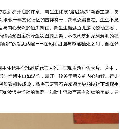
亦是新岁开启的序章。周生生此次“游启新岁”新春主题，灵
作为承载千年文化记忆的吉祥符号，寓意悠游自在、生生不息
活与内心安然的恒久向往。周生生循迹鱼儿游弋悦动之姿，
的榄尖形图案演绎鱼纹图腾之美，不仅构筑起系列鲜明的视
启新岁”的哲思内涵——在热闹团圆与静谧独处之间，自在舒
，周生生携手全球品牌代言人陈坤呈现主题广告大片。片中，
场景与情绪中自如游弋，展开一段关于新岁的内心旅程。行走
自然景致相映成趣，榄尖形蓝宝石在精镶美钻的映衬下熠熠生
宛如波浪中游动的鱼群，勾勒出流动而富有韵律的美感，展
。