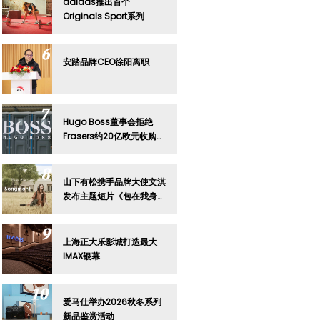
adidas推出首个
Originals Sport系列
安踏品牌CEO徐阳离职
Hugo Boss董事会拒绝
Frasers约20亿欧元收购要
约
山下有松携手品牌大使文淇
发布主题短片《包在我身
上》
上海正大乐影城打造最大
IMAX银幕
爱马仕举办2026秋冬系列
新品鉴赏活动