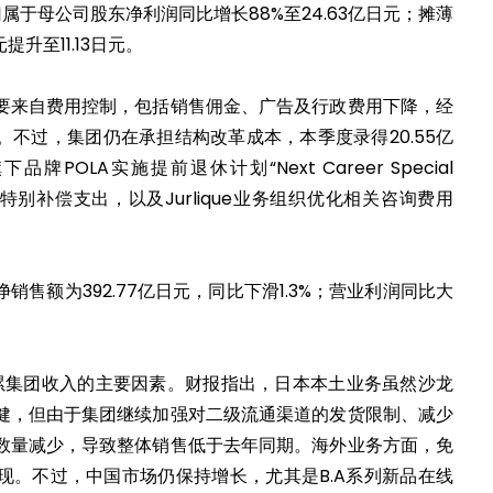
元；归属于母公司股东净利润同比增长88%至24.63亿日元；摊薄
升至11.13日元。
要来自费用控制，包括销售佣金、广告及行政费用下降，经
不过，集团仍在承担结构改革成本，本季度录得20.55亿
OLA实施提前退休计划“Next Career Special
03亿日元特别补偿支出，以及Jurlique业务组织优化相关咨询费用
售额为392.77亿日元，同比下滑1.3%；营业利润同比大
拖累集团收入的主要因素。财报指出，日本本土业务虽然沙龙
健，但由于集团继续加强对二级流通渠道的发货限制、减少
数量减少，导致整体销售低于去年同期。海外业务方面，免
现。不过，中国市场仍保持增长，尤其是B.A系列新品在线