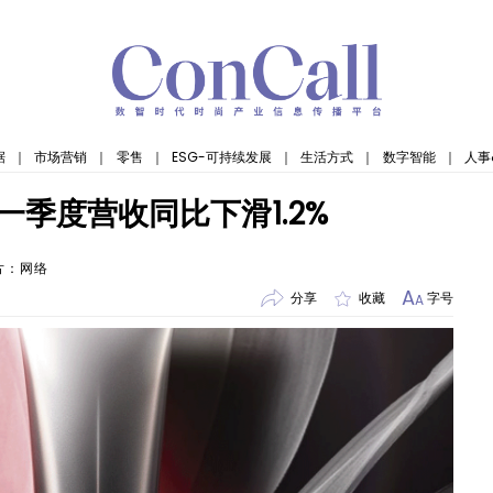
据
｜
市场营销
｜
零售
｜
ESG-可持续发展
｜
生活方式
｜
数字智能
｜
人事
第一季度营收同比下滑1.2%
片：网络
A
分享
收藏
字号
A