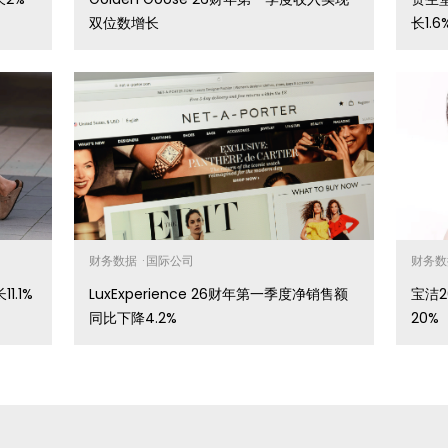
双位数增长
长1.6
财务数据
·
国际公司
财务
1.1%
LuxExperience 26财年第一季度净销售额
宝洁
同比下降4.2%
20%