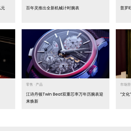
亿元
百年灵推出全新机械计时腕表
普罗
零售
·
产品
市场营
江诗丹顿Twin Beat双重芯率万年历腕表迎
“文
来焕新