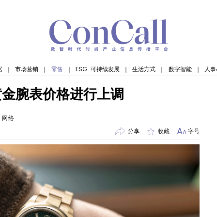
据
｜
市场营销
｜
零售
｜
ESG-可持续发展
｜
生活方式
｜
数字智能
｜
人事
黄金腕表价格进行上调
：网络
A
分享
收藏
字号
A