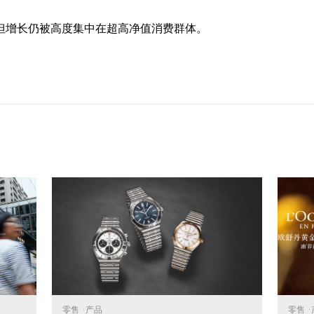
但增长仍被高度集中在超高净值消费群体。
零售
·
产品
零售
·