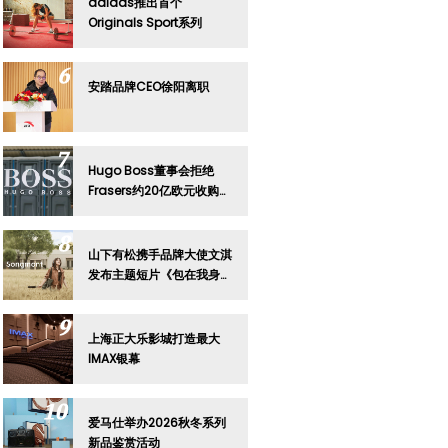
adidas推出首个
Originals Sport系列
安踏品牌CEO徐阳离职
Hugo Boss董事会拒绝
Frasers约20亿欧元收购要
约
山下有松携手品牌大使文淇
发布主题短片《包在我身
上》
上海正大乐影城打造最大
IMAX银幕
爱马仕举办2026秋冬系列
新品鉴赏活动