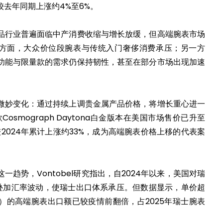
去年同期上涨约4%至6%。
品行业普遍面临中产消费收缩与增长放缓，但高端腕表市场
一方面，大众价位段腕表与传统入门奢侈消费承压；另一方
功能与限量款的需求仍保持韧性，甚至在部分市场出现加速
微妙变化：通过持续上调贵金属产品价格，将增长重心进一
Cosmograph Daytona白金版本在美国市场售价已升至
，较2024年累计上涨约33%，成为高端腕表价格上移的代表案
趋势，Vontobel研究指出，自2024年以来，美国对瑞
，叠加汇率波动，使瑞士出口体系承压。但数据显示，单价超
美元）的高端腕表出口额已较疫情前翻倍，占2025年瑞士腕表