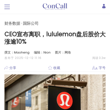
财务数据 ·
国际公司
CEO宣布离职，lululemon盘后股价大
涨逾10%
撰文：Maoheng
编辑：Nion
图片：网络
发布于 2025-12-12 11:16
阅读 3.2w
分享
收藏
字号