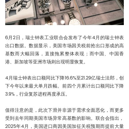
6月2日，瑞士钟表工业联合会发布了今年4月的瑞士钟表
出口数据。数据显示，美国市场因关税前抢出口形成的高
基数而大幅回落，直接拖累整体表现；而中国、中国香
港、新加坡等亚洲市场则出现明显恢复。
4月瑞士钟表出口额同比下降16.6%至21.29亿瑞士法郎，创
下今年以来最大单月跌幅。前四个月累计出口额同比下降
3.9%，行业复苏进程再度承压。
值得注意的是，此次下滑并非源于需求全面恶化，而更多
受到去年同期美国市场异常高基数的影响。联合会指出，
2025年4月，美国进口商因美国加征关税预期而提前大量