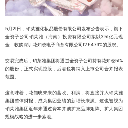
5月21日，珀莱雅化妆品股份有限公司发布公告表示，旗下
全资子公司珀莱雅（海南）投资有限公司拟以3.51亿元现
金，收购深圳花知晓电子商务有限公司12.5479%的股权。
交易完成后，珀莱雅集团将通过全资子公司持有花知晓51%
的股份，正式实现控股，后者也将纳入上市公司合并报表
范围。
这意味着，花知晓未来的营收、利润，将直接并入珀莱雅
集团整体财报，成为集团业绩的新增长来源。这也被视为
珀莱雅集团近年来通过资本并购扩充品牌矩阵、扩大集团
规模战略的进一步落地。