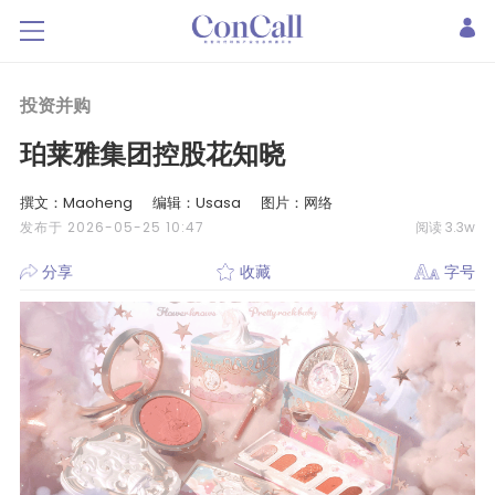
投资并购
珀莱雅集团控股花知晓
撰文：Maoheng
编辑：Usasa
图片：网络
发布于 2026-05-25 10:47
阅读 3.3w
分享
收藏
字号