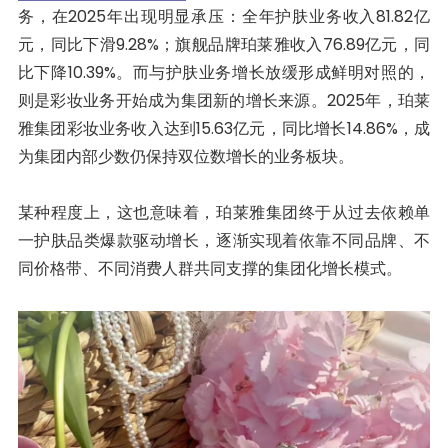
务，在2025年出现明显承压：全年护肤业务收入81.82亿
元，同比下滑9.28%；旗舰品牌珀莱雅收入76.89亿元，同
比下降10.39%。而与护肤业务增长放缓形成鲜明对照的，
则是彩妆业务开始成为集团新的增长来源。2025年，珀莱
雅集团彩妆业务收入达到15.63亿元，同比增长14.86%，成
为集团内部少数仍保持双位数增长的业务板块。
某种程度上，这也意味着，珀莱雅集团终于从过去依赖单
一护肤品类爆款驱动增长，逐渐实现着依靠不同品牌、不
同价格带、不同消费人群共同支撑的集团化增长模式。