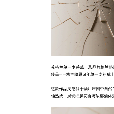
苏格兰单一麦芽威士忌品牌格兰路思（
臻品——格兰路思51年单一麦芽威
这款作品灵感源于酒厂庄园中自然
桶熟成，展现细腻花香与浓郁酒体交