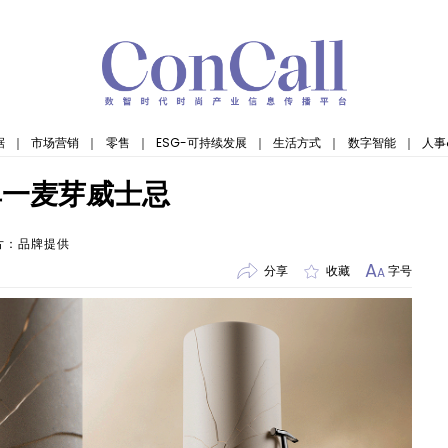
据
｜
市场营销
｜
零售
｜
ESG-可持续发展
｜
生活方式
｜
数字智能
｜
人事
单一麦芽威士忌
片：品牌提供
A
分享
收藏
字号
A