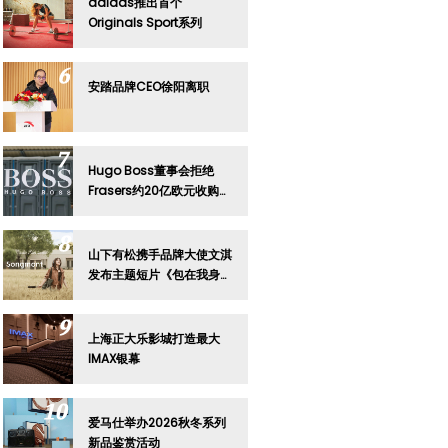
adidas推出首个
Originals Sport系列
安踏品牌CEO徐阳离职
Hugo Boss董事会拒绝
Frasers约20亿欧元收购要
约
山下有松携手品牌大使文淇
发布主题短片《包在我身
上》
上海正大乐影城打造最大
IMAX银幕
爱马仕举办2026秋冬系列
新品鉴赏活动