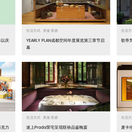
生活方式
·
美食·美酒
生活
单以庆
YEARLY PLAN成都空间年度展览第三章节启
歌帝
幕
生活方式
·
美食·美酒
生活
巧克力
迷上Prada荣宅呈现联袂品鉴晚宴
麦卡