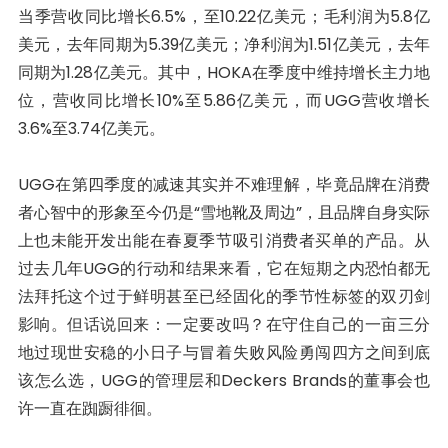
当季营收同比增长6.5%，至10.22亿美元；毛利润为5.8亿
美元，去年同期为5.39亿美元；净利润为1.51亿美元，去年
同期为1.28亿美元。其中，HOKA在季度中维持增长主力地
位，营收同比增长10%至5.86亿美元，而UGG营收增长
3.6%至3.74亿美元。
UGG在第四季度的减速其实并不难理解，毕竟品牌在消费
者心智中的形象至今仍是“雪地靴及周边”，且品牌自身实际
上也未能开发出能在春夏季节吸引消费者买单的产品。从
过去几年UGG的行动和结果来看，它在短期之内恐怕都无
法拜托这个过于鲜明甚至已经固化的季节性标签的双刃剑
影响。但话说回来：一定要改吗？在守住自己的一亩三分
地过现世安稳的小日子与冒着失败风险勇闯四方之间到底
该怎么选，UGG的管理层和Deckers Brands的董事会也
许一直在踟蹰徘徊。